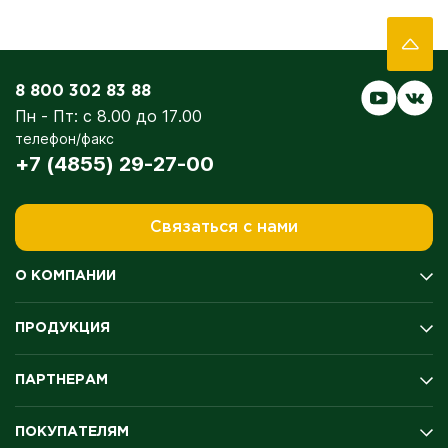
8 800 302 83 88
Пн - Пт: с 8.00 до 17.00
телефон/факс
+7 (4855) 29-27-00
Связаться с нами
О КОМПАНИИ
История компании
ПРОДУКЦИЯ
Производство
Качество
Мясо цыплёнка-бройлера
Экология
ПАРТНЕРАМ
Полуфабрикаты
Оценка условий труда
Колбасы и копчение
Награды и медали
Поставщикам
Продукция для гриля
ПОКУПАТЕЛЯМ
Благотворительность
Дистрибьюторам