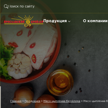
Продукция
О компании
Главная
>
Продукция
>
Мясо цыплёнка-бройлера
>
Мясо цыплёнка-