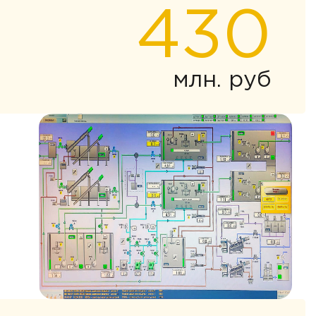
430
млн. руб