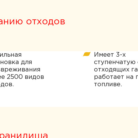
анию отходов
ильная
Имеет 3-х
ановка для
ступенчатую 
звреживания
отходящих га
ее 2500 видов
работает на 
дов.
топливе.
хранилища