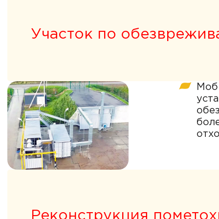
Участок по обезврежив
Моб
уст
обе
бол
отхо
Реконструкция помето