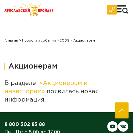
2018 год
2017 год
2016 год
2015 год
Главная
>
Новости и события
>
2009
>
Акционерам
2014 год
2013 год
Акционерам
2012 год
2011 год
В разделе
«Акционерам и
2010 год
инвесторам»
появилась новая
информация.
2009 год
2008 год
2007 год
8 800 302 83 88
Пн - Пт: с 8.00 до 17.00
Архив