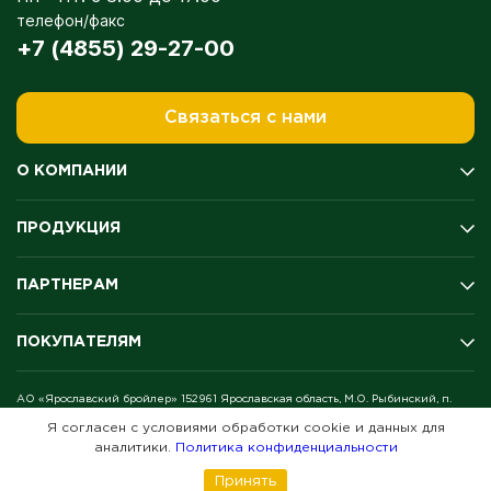
телефон/факс
+7 (4855) 29-27-00
Связаться с нами
О КОМПАНИИ
История компании
ПРОДУКЦИЯ
Производство
Качество
Мясо цыплёнка-бройлера
Экология
ПАРТНЕРАМ
Полуфабрикаты
Оценка условий труда
Колбасы и копчение
Награды и медали
Поставщикам
Продукция для гриля
ПОКУПАТЕЛЯМ
Благотворительность
Дистрибьюторам
Готовая продукция
Новости
Акционерам
Яйцо
Где купить
Вакансии
АО «Ярославский бройлер» 152961 Ярославская область, М.О. Рыбинский, п.
Рецепты
Октябрьский
Согласие на обработку персональных данных
Я согласен с условиями обработки cookie и данных для
Советы
© 2009-2026
аналитики.
Политика конфиденциальности
Отзывы
Вопрос-ответ
Принять