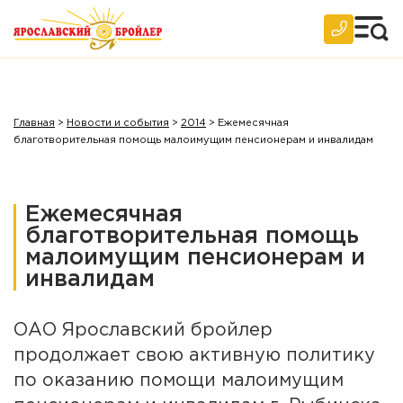
2012 год
2011 год
2010 год
Главная
2009 год
>
Новости и события
>
2014
>
Ежемесячная
благотворительная помощь малоимущим пенсионерам и инвалидам
2008 год
2007 год
Ежемесячная
Архив
благотворительная помощь
малоимущим пенсионерам и
инвалидам
ОАО Ярославский бройлер
продолжает свою активную политику
по оказанию помощи малоимущим