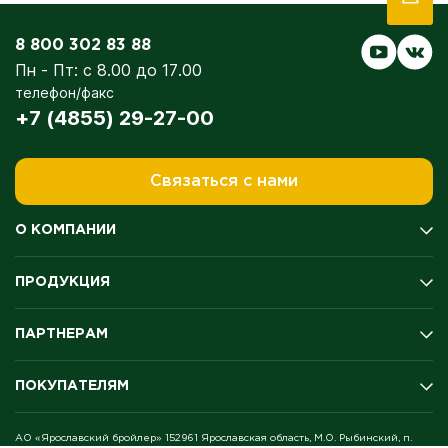
8 800 302 83 88
Пн - Пт: с 8.00 до 17.00
телефон/факс
+7 (4855) 29-27-00
Связаться с нами
О КОМПАНИИ
История компании
ПРОДУКЦИЯ
Производство
Качество
Мясо цыплёнка-бройлера
Экология
ПАРТНЕРАМ
Полуфабрикаты
Оценка условий труда
Колбасы и копчение
Награды и медали
Поставщикам
Продукция для гриля
ПОКУПАТЕЛЯМ
Благотворительность
Дистрибьюторам
Готовая продукция
Новости
Акционерам
Яйцо
Где купить
Вакансии
АО «Ярославский бройлер» 152961 Ярославская область, М.О. Рыбинский, п.