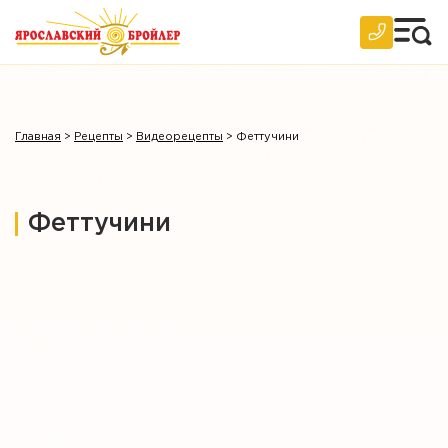
Архив
Главная
>
Рецепты
>
Видеорецепты
>
Феттучини
Феттучини