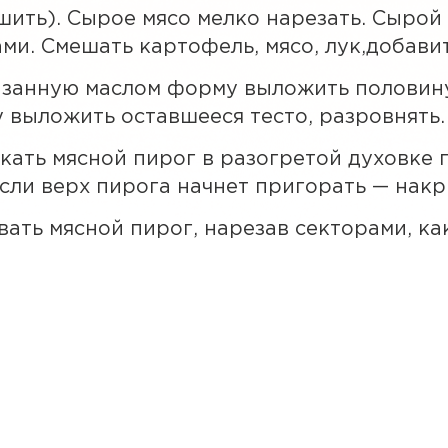
ить). Сырое мясо мелко нарезать. Сырой 
ми. Смешать картофель, мясо, лук,добавит
азанную маслом форму выложить половину
 выложить оставшееся тесто, разровнять.
кать мясной пирог в разогретой духовке 
Если верх пирога начнет пригорать — накр
вать мясной пирог, нарезав секторами, как