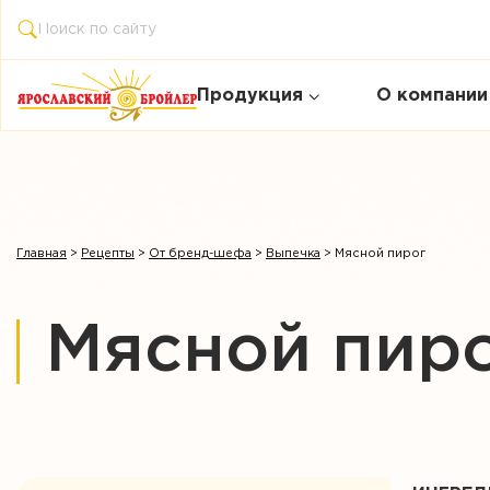
Продукция
О компании
Главная
>
Рецепты
>
От бренд-шефа
>
Выпечка
>
Мясной пирог
Мясной пир