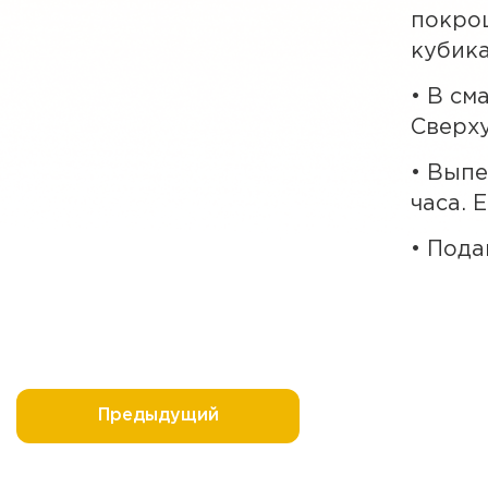
покрош
кубика
• В см
Сверху
• Выпе
часа. 
• Пода
Предыдущий