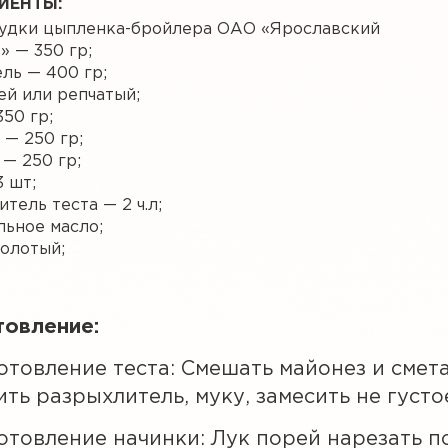
ИЕНТЫ:
удки цыпленка-бройлера ОАО «Ярославский
» — 350 гр;
ль — 400 гр;
ей или репчатый;
50 гр;
 — 250 гр;
 — 250 гр;
3 шт;
тель теста — 2 ч.л;
льное масло;
олотый;
товление:
отовление теста: Смешать майонез и смета
ть разрыхлитель, муку, замесить не густое
отовление начинки: Лук порей нарезать 