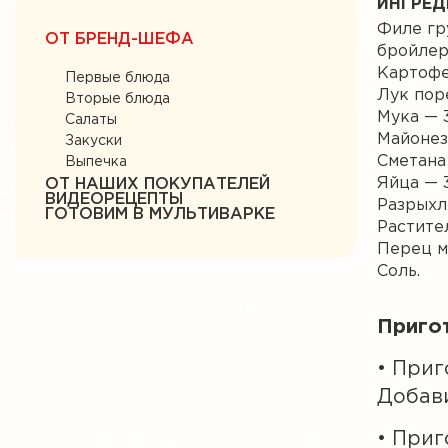
ИНГРЕД
Филе гр
ОТ БРЕНД-ШЕФА
бройлер
Картофе
Первые блюда
Лук пор
Вторые блюда
Мука — 3
Салаты
Майонез
Закуски
Сметана
Выпечка
Яйца — 
ОТ НАШИХ ПОКУПАТЕЛЕЙ
ВИДЕОРЕЦЕПТЫ
Разрыхли
ГОТОВИМ В МУЛЬТИВАРКЕ
Растите
Перец м
Соль.
Приго
• Приг
Добави
• Приг