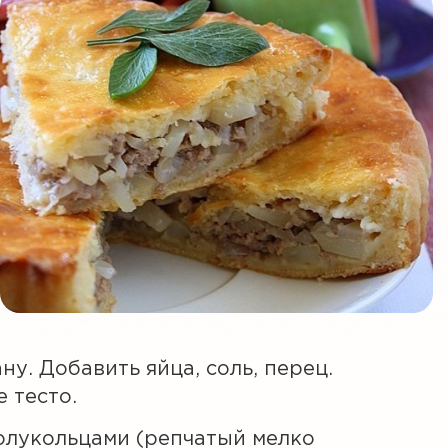
ну. Добавить яйца, соль, перец.
 тесто.
полукольцами (репчатый мелко