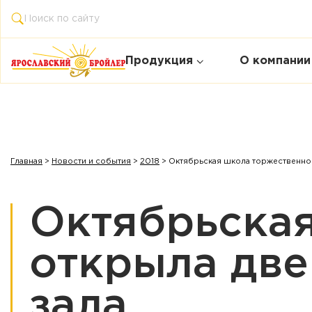
Продукция
О компании
Главная
>
Новости и события
>
2018
>
Октябрьская школа торжественно 
Октябрьска
открыла две
зала