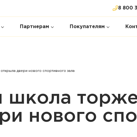
8 800 
Партнерам
Покупателям
Кон
открыла двери нового спортивного зала
я школа торж
ри нового сп