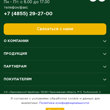
Пн - Пт: с 8.00 до 17.00
телефон/факс
+7 (4855) 29-27-00
Связаться с нами
О КОМПАНИИ
История компании
ПРОДУКЦИЯ
Производство
Качество
Мясо цыплёнка-бройлера
Экология
ПАРТНЕРАМ
Полуфабрикаты
Оценка условий труда
Колбасы и копчение
Награды и медали
Поставщикам
Продукция для гриля
ПОКУПАТЕЛЯМ
Благотворительность
Дистрибьюторам
Готовая продукция
Новости
Акционерам
Яйцо
Где купить
Вакансии
АО «Ярославский бройлер» 152961 Ярославская область, М.О. Рыбинский, п.
Рецепты
Октябрьский
Согласие на обработку персональных данных
Я согласен с условиями обработки cookie и данных для
Советы
© 2009-2026
аналитики.
Политика конфиденциальности
Отзывы
Вопрос-ответ