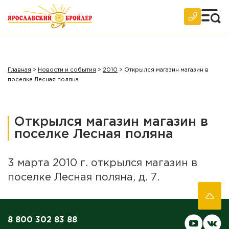
2018 год
2017 год
2016 год
2015 год
Главная
>
Новости и события
>
2010
>
Открылся магазин магазин в
2014 год
поселке Лесная поляна
2013 год
2012 год
Открылся магазин магазин в
2011 год
поселке Лесная поляна
2010 год
3 марта 2010 г. открылся магазин в
2009 год
поселке Лесная поляна, д. 7.
2008 год
2007 год
8 800 302 83 88
Архив