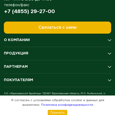
телефон/факс
+7 (4855) 29-27-00
Связаться с нами
О КОМПАНИИ
История компании
ПРОДУКЦИЯ
Производство
Качество
Мясо цыплёнка-бройлера
Экология
ПАРТНЕРАМ
Полуфабрикаты
Оценка условий труда
Колбасы и копчение
Награды и медали
Поставщикам
Продукция для гриля
ПОКУПАТЕЛЯМ
Благотворительность
Дистрибьюторам
Готовая продукция
Новости
Акционерам
Яйцо
Где купить
Вакансии
АО «Ярославский бройлер» 152961 Ярославская область, М.О. Рыбинский, п.
Рецепты
Октябрьский
Согласие на обработку персональных данных
Я согласен с условиями обработки cookie и данных для
Советы
© 2009-2026
аналитики.
Политика конфиденциальности
Отзывы
Вопрос-ответ
Принять