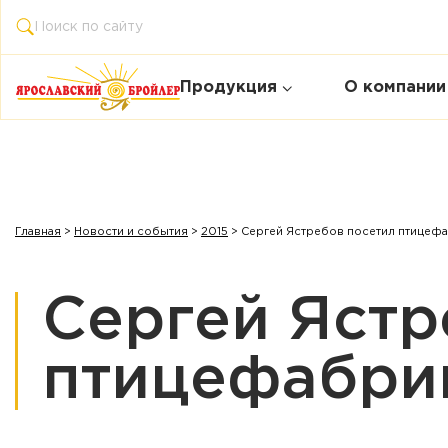
Продукция
О компании
Главная
>
Новости и события
>
2015
>
Сергей Ястребов посетил птицеф
Сергей Ястр
птицефабри