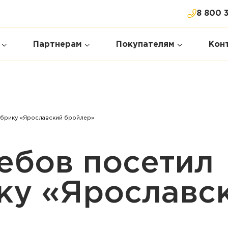
8 800 
Партнерам
Покупателям
Кон
абрику «Ярославский бройлер»
ебов посетил
ку «Ярославс