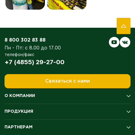
8 800 302 83 88
Пн - Пт: с 8.00 до 17.00
телефон/факс
+7 (4855) 29-27-00
Связаться с нами
О КОМПАНИИ
История компании
ПРОДУКЦИЯ
Производство
Качество
Мясо цыплёнка-бройлера
Экология
ПАРТНЕРАМ
Полуфабрикаты
Оценка условий труда