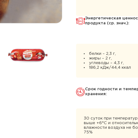
Энергетическая ценност
продукта (ср. знач.):
белки – 2,3 г,
жиры – 2 г,
углеводы – 4,3 г,
186,2 кДж/44,4 ккал
Cрок годности и темпе
хранения:
30 суток при температур
выше +6°С и относитель
влажности воздуха не б
75%