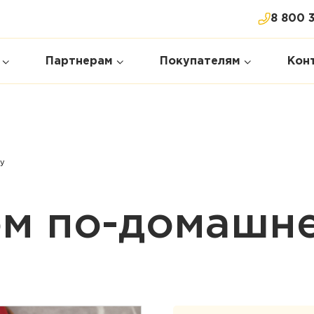
8 800 
Партнерам
Покупателям
Кон
у
ом по-домашн