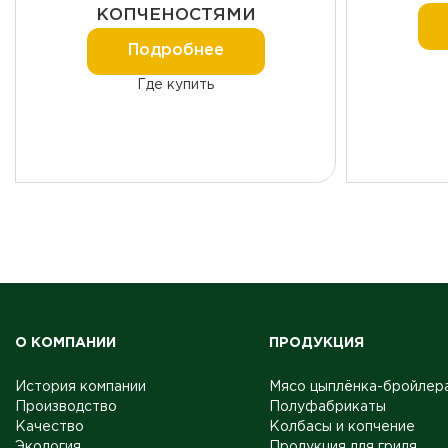
КОПЧЕНОСТЯМИ
Подробнее
Где купить
О КОМПАНИИ
ПРОДУКЦИЯ
История компании
Мясо цыплёнка-бройлер
Производство
Полуфабрикаты
Качество
Колбасы и копчение
Экология
Продукция для гриля