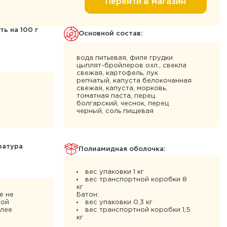
Перейти в магазин
ь на 100 г
Основной состав:
вода питьевая, филе грудки
цыплят-бройлеров охл., свекла
свежая, картофель, лук
репчатый, капуста белокочанная
свежая, капуста, морковь,
томатная паста, перец
болгарский, чеснок, перец
черный, соль пищевая
ратура
Полиамидная оболочка:
вес упаковки 1 кг
вес транспортной коробки 8
кг
е не
Батон:
ной
вес упаковки 0,3 кг
олее
вес транспортной коробки 1,5
кг