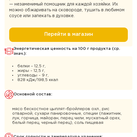
— незаменимый помощник для каждой хозяйки. Их
можно обжаривать на сковороде, тушить в любимом
соусе или запекать в духовке.
Перейти в магазин
Энергетическая ценность на 100 г продукта (ср.
знач.):
белки – 12,5 г,
жиры – 12,5 г,
углеводы – 9 г,
828 кДж/198,5 ккал
Основной состав:
мясо бескостное цыплят-бройлеров охл., рис
отварной, сухари панировочные, специи (пажитник,
лук, горчица, майоран, перец чили, мускатный орех,
белый перец, черный перец), соль пищевая
Cрок годности и температура хранения: