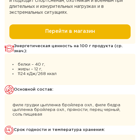
и подходит спортсменам, охотникам и военным при
длительных и изнурительных нагрузках и в
экстремальных ситуациях.
Перейти в магазин
Энергетическая ценность на 100 г продукта (ср.
знач.):
белки – 40 г,
жиры – 12 г,
1124 кДж/268 ккал
Основной состав:
филе грудки цыпленка бройлера охл., филе бедра
цыпленка бройлера охл., пряности, перец черный,
соль пищевая
Cрок годности и температура хранения: