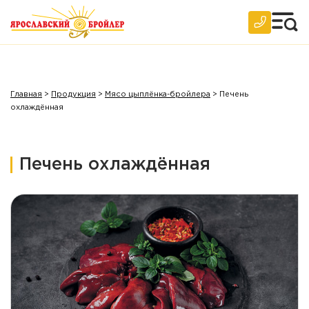
Главная
>
Продукция
>
Мясо цыплёнка-бройлера
>
Печень
охлаждённая
Печень охлаждённая